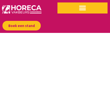
Boek een stand
WAAR DE
HORECA TE
GAST IS
1, 2 & 3 februari 2027
Evenementenhal Hardenberg