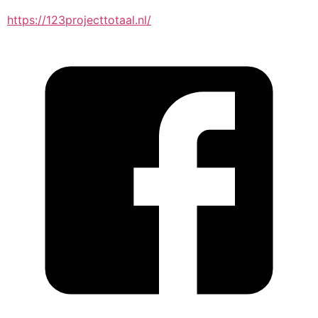
https://123projecttotaal.nl/