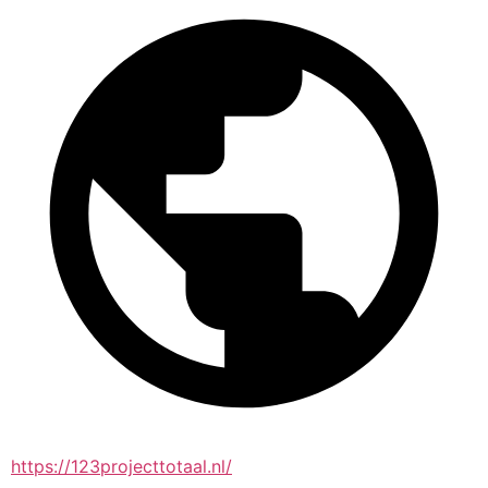
https://123projecttotaal.nl/