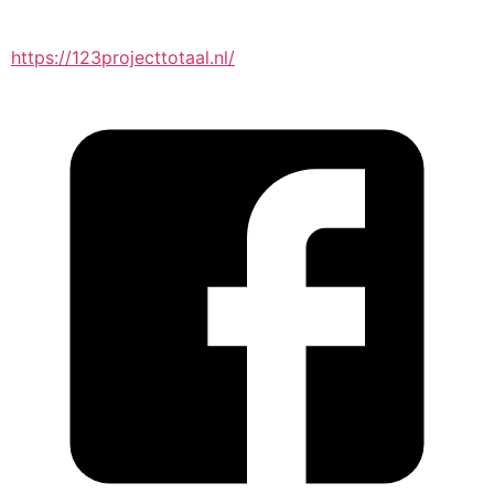
https://123projecttotaal.nl/