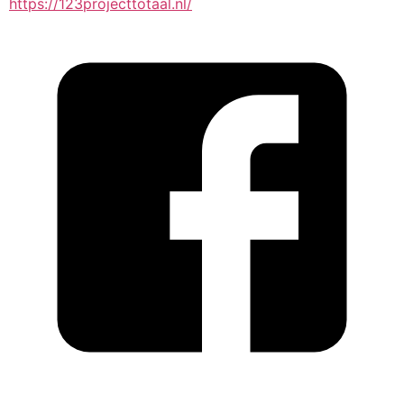
https://123projecttotaal.nl/