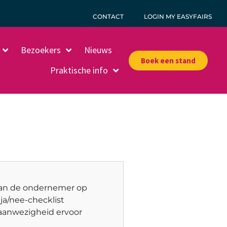
CONTACT
LOGIN MY EASYFAIRS
Bezoekers
Nieuws
Boek een stand
Praktische info
 van de ondernemer op
ja/nee-checklist
aanwezigheid ervoor