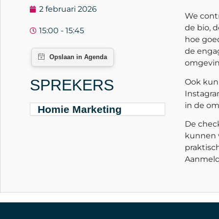
2 februari 2026
We contr
de bio, d
15:00 - 15:45
hoe goed
de engag
omgevin
SPREKERS
Ook kunn
Instagra
in de om
Homie Marketing
De check
kunnen w
praktisc
Aanmelde