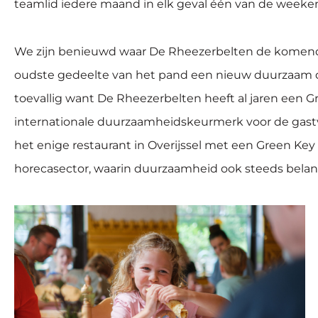
teamlid iedere maand in elk geval één van de weekend
We zijn benieuwd waar De Rheezerbelten de komende t
oudste gedeelte van het pand een nieuw duurzaam dak
toevallig want De Rheezerbelten heeft al jaren een Gr
internationale duurzaamheidskeurmerk voor de gastv
het enige restaurant in Overijssel met een Green Key 
horecasector, waarin duurzaamheid ook steeds belang