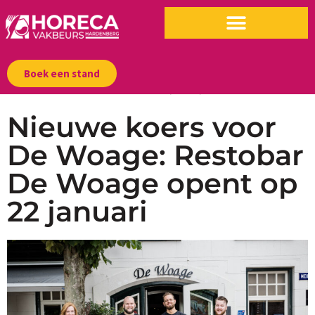
Boek een stand
12/08/2025
|
16:24 pm
Nieuwe koers voor
De Woage: Restobar
De Woage opent op
22 januari