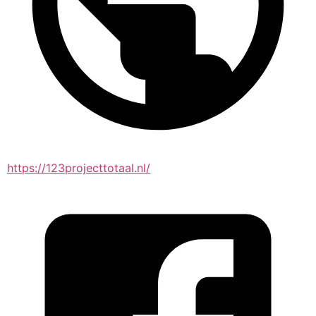
https://123projecttotaal.nl/